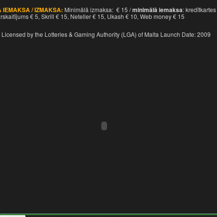
 IEMAKSA / IZMAKSA:
Minimālā izmaksa: € 15 /
minimālā iemaksa
: kredītkartes
skaitījums € 5, Skrill € 15, Neteller € 15, Ukash € 10, Web money € 15
:
Licensed by the Lotteries & Gaming Authority (LGA) of Malta Launch Date: 2009