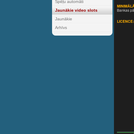
Spēļu automāti
MINIMĀLĀ
Bankas pār
Jaunākie video slots
Jaunākie
LICENCE
Arhīvs