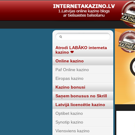
Atrodi LABĀKO interneta
kazino ❤
Online kazino
Paf Online kazino
Eiropas kazino
Kazino bonusi
Saņem bonusus no Skrill
Latvijā licencētie kazino
Optibet kazino
Synotip kazino
Viensviens kazino