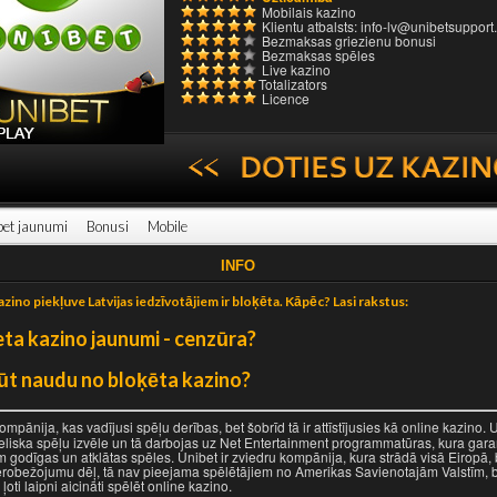
Mobilais kazino
Klientu atbalsts: info-lv@unibetsuppor
Bezmaksas griezienu bonusi
Bezmaksas spēles
Live kazino
Totalizators
Licence
bet jaunumi
Bonusi
Mobile
INFO
kazino piekļuve Latvijas iedzīvotājiem ir bloķēta. Kāpēc? Lasi rakstus:
eta kazino jaunumi - cenzūra?
ūt naudu no bloķēta kazino?
ompānija, kas vadījusi spēļu derības, bet šobrīd tā ir attīstījusies kā online kazino. 
lieliska spēļu izvēle un tā darbojas uz Net Entertainment programmatūras, kura gara
m godīgas un atklātas spēles. Unibet ir zviedru kompānija, kura strādā visā Eiropā, 
ierobežojumu dēļ, tā nav pieejama spēlētājiem no Amerikas Savienotajām Valstīm, 
r ļoti laipni aicināti spēlēt online kazino.