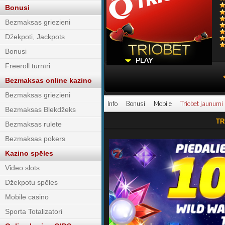
Bonusi
Bezmaksas griezieni
Džekpoti, Jackpots
Bonusi
Freeroll turnīri
Bezmaksas online kazino
Bezmaksas griezieni
Info
Bonusi
Mobile
Triobet jaunumi
Bezmaksas Blekdžeks
TR
Bezmaksas rulete
Bezmaksas pokers
Kazino spēles
Video slots
Džekpotu spēles
Mobile casino
Sporta Totalizatori