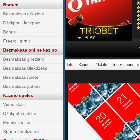
Bonusi
Bezmaksas griezieni
Džekpoti, Jackpots
Bonusi
Freeroll turnīri
Bezmaksas online kazino
Bezmaksas griezieni
Info
Bonusi
Mobile
Triobet jaunumi
Bezmaksas Blekdžeks
Bezmaksas rulete
Bezmaksas pokers
Kazino spēles
Video slots
Džekpotu spēles
Mobile casino
Sporta Totalizatori