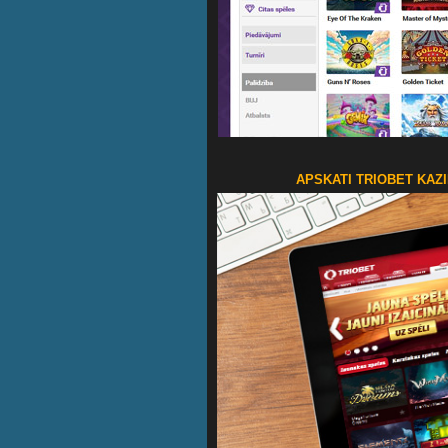
APSKATI TRIOBET KAZ