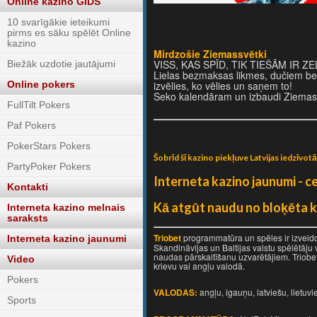
Online kazino GIDS
10 svarīgākie ieteikumi
pirms es sāku spēlēt Online
kazino
Mirdzošie Ziemassvētki
VISS, KAS SPĪD, TIK TIEŠĀM IR 
Biežāk uzdotie jautājumi
Lielas bezmaksas likmes, dučiem bezm
Online pokers
izvēlies, ko vēlies un saņem to!
Seko kalendāram un izbaudi Ziemas
FullTilt Pokers
Paf Pokers
PokerStars Pokers
Šobrīd šī kazino piekļuve Latvijas iedzīvotā
PartyPoker Pokers
Interneta kazino jaunumi - c
Kontakti
Kā atgūt naudu no bloķēta 
Interneta kazino melnais
saraksts
Triobet
programmatūra un spēles ir izveid
Interneta kazino jaunumi
Skandināvijas un Baltijas valstu spēlētāju v
naudas pārskaitīšanu uzvarētājiem. Triobet 
Video
krievu vai angļu valodā.
Pokers
VALODAS:
angļu, igauņu, latviešu, lietuv
Sports