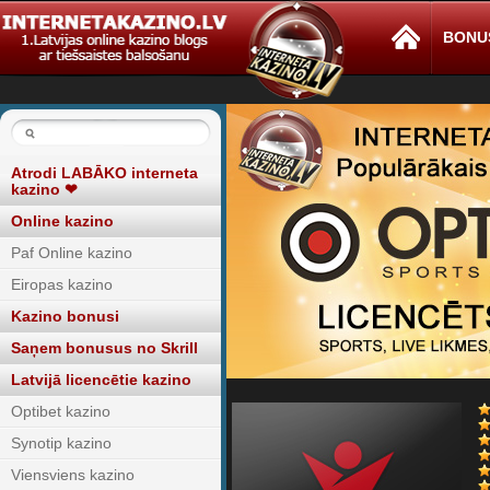
BONU
Atrodi LABĀKO interneta
kazino ❤
Online kazino
Paf Online kazino
Eiropas kazino
Kazino bonusi
Saņem bonusus no Skrill
Latvijā licencētie kazino
Optibet kazino
Synotip kazino
Viensviens kazino