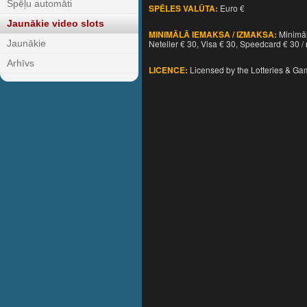
Spēļu automāti
SPĒLES VALŪTA:
Euro €
Jaunākie video slots
MINIMĀLĀ IEMAKSA / IZMAKSA:
Minimāl
Jaunākie
Neteller € 30, Visa € 30, Speedcard € 30 /
Arhīvs
LICENCE:
Licensed by the Lotteries & Ga